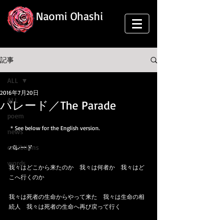
Naomi Ohashi
記事
ALL
2016年7月20日
ALL
パレード／The Parade
poem
＊See below for the English version.
news
exhibtions
パレード
words
我々はどこから来たのか　我々は何者か　我々はど
こへ行くのか
我々は死者の生命からやって来た　我々は生命の相
続人　我々は死者の生命へ再び戻って行く