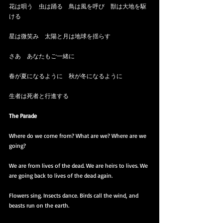
花は唄う　虫は踊る　鳥は風を呼び　獣は大地を駆
ける
星は微笑み　太陽と月は地球を揺らす
さあ　あなたもご一緒に
春が夏になるように　秋が冬になるように
生者は死者と行進する
The Parade
Where do we come from? What are we? Where are we 
going?
We are from lives of the dead. We are heirs to lives. We 
are going back to lives of the dead again.
Flowers sing. Insects dance. Birds call the wind, and 
beasts run on the earth.