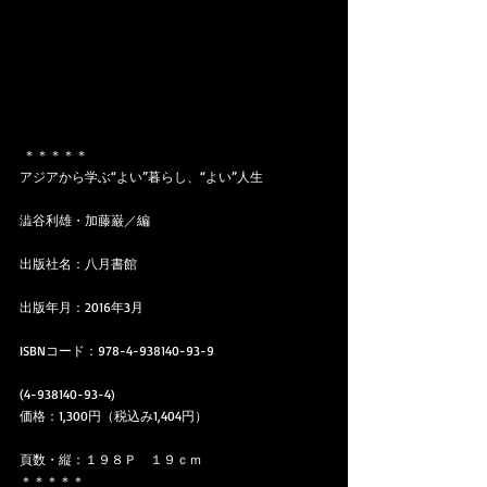
 ＊＊＊＊＊
アジアから学ぶ“よい”暮らし、“よい”人生
澁谷利雄・加藤巌／編
出版社名：八月書館
出版年月：2016年3月
ISBNコード：978-4-938140-93-9 
(4-938140-93-4)
価格：1,300円（税込み1,404円）
頁数・縦：１９８Ｐ　１９ｃｍ
＊＊＊＊＊