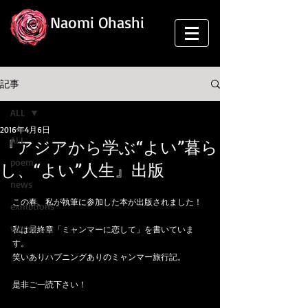
Naomi Ohashi
記事
ALL
2016年4月6日
ALL
『アジアから学ぶ“よい”暮ら
poem
し、“よい”人生』出版
news
この春、私が執筆に参加した本が出版されました！
exhibtions
words
私は最終章「ミャンマーに恋して」を書いていま
す。
笑いありハプニングありのミャンマー旅行記。
是非ご一読下さい！