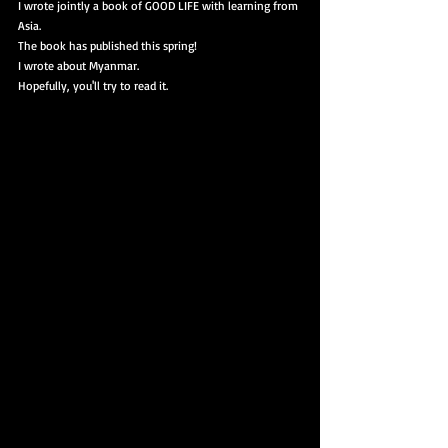
I wrote jointly a book of GOOD LIFE with learning from 
Asia.
The book has published this spring!
I wrote about Myanmar.
Hopefully, you'll try to read it.