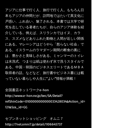
アジアに仕事で行く人、旅行で行く人。もちろん日
本もアジアの仲間だが、訪問地ではたいて異文化に
戸惑い、ふれ合い、魅了される。本書では大学で研
究を志している著者たちが、自らのアジア体験を紹
介している。例えば、スリランカではイヌ、カラ
ス、スズメなどありふれた動物と人間が近しい関係
にある。マレーシアはどうやら「怒らない社会」で
ある。イスラームのラマダーン期間の断食の裏に
は、豊かさと美味しさがある。ミャンマーのトイレ
は水洗式、つまりは紙は使わず水で洗うスタイルで
ある。中国・韓国のビジネスエリートであるＭＢＡ
取得者の話。などなど、旅行書やビジネス書には載
っていない暮らしや人生に“よい”情報が満載！
全国書店ネットワークe-hon
http://www.e-hon.ne.jp/bec/SA/Detail?
refShinCode=0100000000000033428034&Action_id=
121&Sza_id=GG
セブンネットショッピング　オムニ７
http://7net.omni7.jp/detail/1106645737