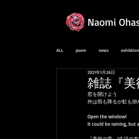
Naomi Ohas
ALL
poem
news
exhibtion
2021年1月26日
雑誌『美
窓を開けよう
外は雨も降るが虹も掛
Open the window!
It could be raining, but
『美術の窓』(生活の友