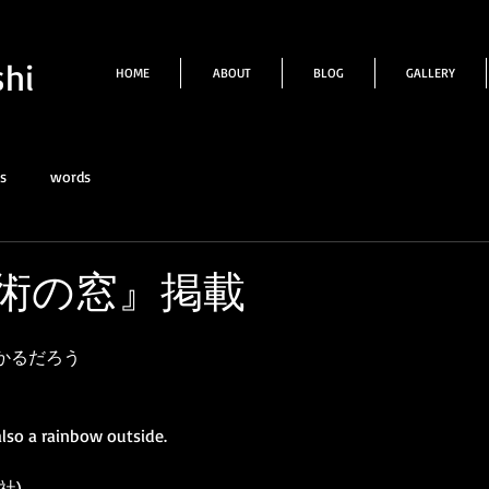
hi
HOME
ABOUT
BLOG
GALLERY
s
words
術の窓』掲載
かるだろう
 also a rainbow outside.
社)