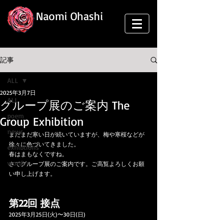
Naomi Ohashi
記事
ALL
2025年3月7日
ALL
グループ展のご案内 The
poem
Group Exhibition
news
まだまだ寒い日が続いていますが、梅や寒桜などが
徐々に色づいてきました。
exhibtions
春はまもなくですね。
words
さてグループ展のご案内です。ご高覧よろしくお願
い申し上げます。
第22回 接点
2025年3月25日(火)〜30日(日)