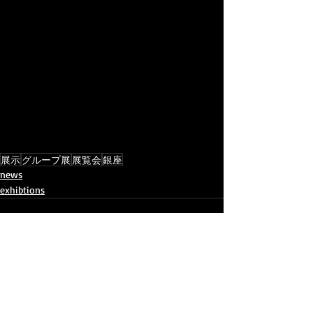
展示
グループ展
展覧会
銀座
news
exhibtions
最新記事
すべて表示