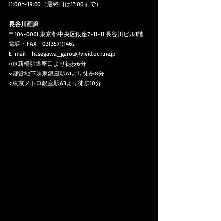
11:00〜19:00（最終日は17:00まで）
長谷川画廊
〒104-0061 東京都中央区銀座7-11-11 長谷川ビル1階
電話・FAX　03(3571)1462
E-mail
hasegawa_garou@vivid.ocn.ne.jp
○JR新橋駅銀座口より徒歩6分
○都営地下鉄東銀座駅A1より徒歩8分
○東京メトロ銀座駅A3より徒歩10分